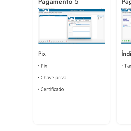
Pagamento 5
Pa
Pix
Índ
• Pix
• Ta
• Chave priva
• Certificado