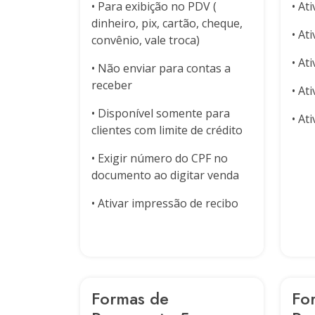
• At
• Para exibição no PDV (
dinheiro, pix, cartão, cheque,
• At
convênio, vale troca)
• At
• Não enviar para contas a
receber
• At
• Disponível somente para
• At
clientes com limite de crédito
• Exigir número do CPF no
documento ao digitar venda
• Ativar impressão de recibo
Formas de
Fo