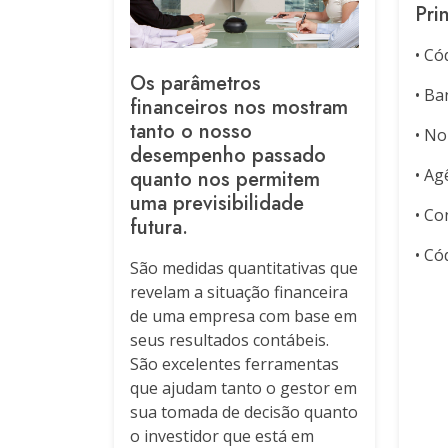
Pri
• Có
Os parâmetros
• Ba
financeiros nos mostram
tanto o nosso
• N
desempenho passado
• Ag
quanto nos permitem
uma previsibilidade
• Co
futura.
• Có
São medidas quantitativas que
revelam a situação financeira
de uma empresa com base em
seus resultados contábeis.
São excelentes ferramentas
que ajudam tanto o gestor em
sua tomada de decisão quanto
o investidor que está em