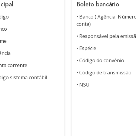
ncipal
Boleto bancário
digo
• Banco ( Agência, Númer
conta)
nco
• Responsável pela emiss
ome
• Espécie
ência
• Código do convênio
nta corrente
• Código de transmissão
digo sistema contábil
• NSU