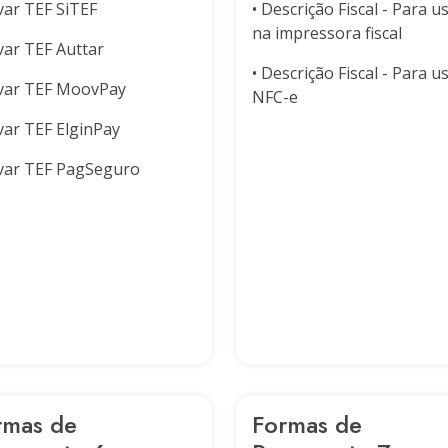
ivar TEF SiTEF
• Descrição Fiscal - Para u
na impressora fiscal
ivar TEF Auttar
• Descrição Fiscal - Para u
ivar TEF MoovPay
NFC-e
ivar TEF ElginPay
ivar TEF PagSeguro
rmas de
Formas de