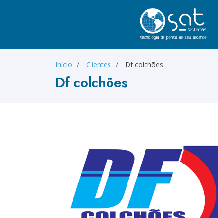
Início
Clientes
Df colchões
Df colchões